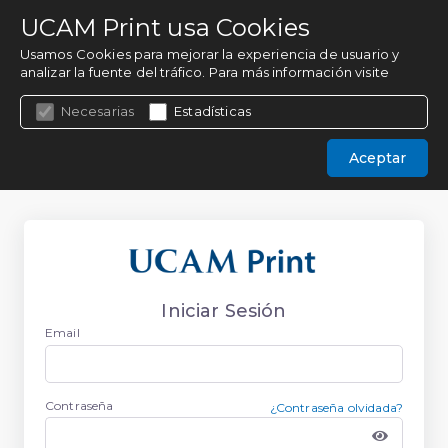
UCAM Print usa Cookies
Usamos Cookies para mejorar la experiencia de usuario y
analizar la fuente del tráfico. Para más información visite
nuestra Política de Cookies.
Necesarias
Estadísticas
Aceptar
Iniciar Sesión
Email
Contraseña
¿Contraseña olvidada?