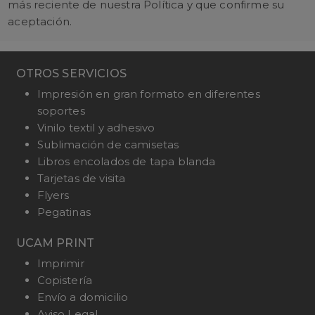
más reciente de nuestra Política y que confirme su
aceptación.
OTROS SERVICIOS
Impresión en gran formato en diferentes
soportes
Vinilo textil y adhesivo
Sublimación de camisetas
Libros encolados de tapa blanda
Tarjetas de visita
Flyers
Pegatinas
UCAM PRINT
Imprimir
Copistería
Envío a domicilio
Aviso Legal